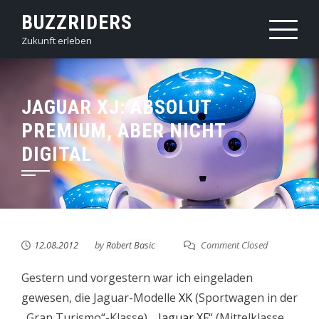
Skip
BUZZRIDERS
to
Zukunft erleben
content
JAGUAR XJ: ABSOLUT
PREMIUM, ABER NICHT
DIGITAL
12.08.2012
by
Robert Basic
Comment Closed
Gestern und vorgestern war ich eingeladen
gewesen, die Jaguar-Modelle
XK
(Sportwagen in der
„Gran Turismo“-Klasse), „
Jaguar XF
“ (Mittelklasse