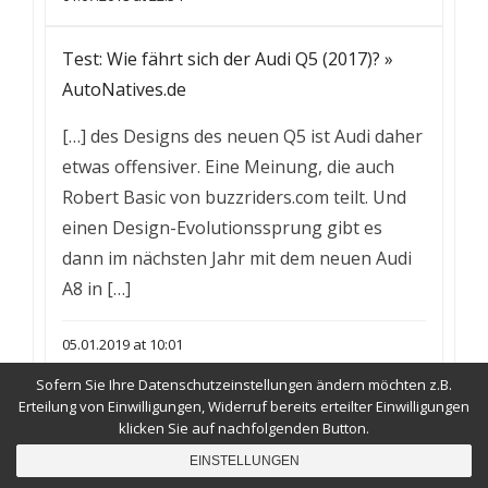
Test: Wie fährt sich der Audi Q5 (2017)? »
AutoNatives.de
[…] des Designs des neuen Q5 ist Audi daher
etwas offensiver. Eine Meinung, die auch
Robert Basic von buzzriders.com teilt. Und
einen Design-Evolutionssprung gibt es
dann im nächsten Jahr mit dem neuen Audi
A8 in […]
05.01.2019 at 10:01
Sofern Sie Ihre Datenschutzeinstellungen ändern möchten z.B.
97 Stunden: Einmal Atacama und zurück. Ein
Erteilung von Einwilligungen, Widerruf bereits erteilter Einwilligungen
klicken Sie auf nachfolgenden Button.
Reisetagebuch. Teil 1 - Fotografie Sandra
EINSTELLUNGEN
Schink