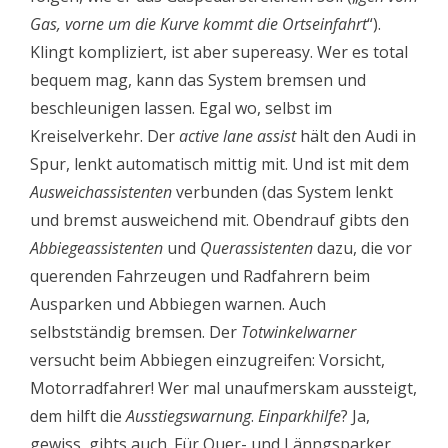
Gas, vorne um die Kurve kommt die Ortseinfahrt
“).
Klingt kompliziert, ist aber supereasy. Wer es total
bequem mag, kann das System bremsen und
beschleunigen lassen. Egal wo, selbst im
Kreiselverkehr. Der
active lane assist
hält den Audi in
Spur, lenkt automatisch mittig mit. Und ist mit dem
Ausweichassistenten
verbunden (das System lenkt
und bremst ausweichend mit. Obendrauf gibts den
Abbiegeassistenten
und
Querassistenten
dazu, die vor
querenden Fahrzeugen und Radfahrern beim
Ausparken und Abbiegen warnen. Auch
selbstständig bremsen. Der
Totwinkelwarner
versucht beim Abbiegen einzugreifen: Vorsicht,
Motorradfahrer! Wer mal unaufmerskam aussteigt,
dem hilft die
Ausstiegswarnung
.
Einparkhilfe
? Ja,
gewiss, gibts auch. Für Quer- und Länngsparker.