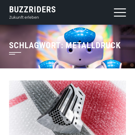
Skip
BUZZRIDERS
to
Zukunft erleben
content
SCHLAGWORT:
METALLDRUCK