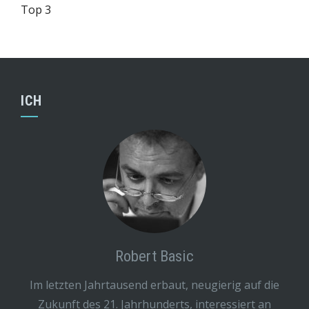
Top 3
ICH
Robert Basic
Im letzten Jahrtausend erbaut, neugierig auf die
Zukunft des 21. Jahrhunderts, interessiert an