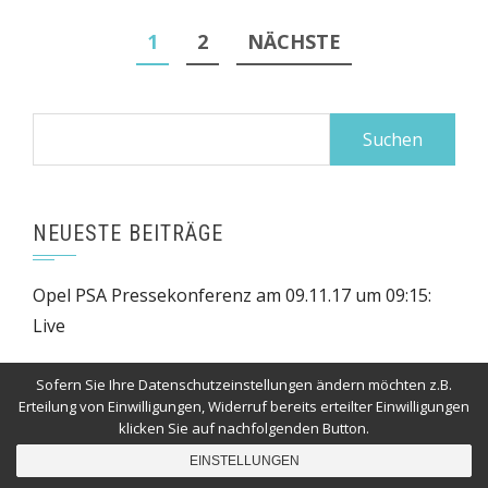
Seitennummerierung
1
2
NÄCHSTE
der
Beiträge
Suchen
nach:
NEUESTE BEITRÄGE
Opel PSA Pressekonferenz am 09.11.17 um 09:15:
Live
Auto-News
Sofern Sie Ihre Datenschutzeinstellungen ändern möchten z.B.
Erteilung von Einwilligungen, Widerruf bereits erteilter Einwilligungen
Elektrofahrzeuge: Kobalt-Abbau und
klicken Sie auf nachfolgenden Button.
Verantwortung der Autohersteller
EINSTELLUNGEN
Erdgasfahrzeuge: Deutschen ist Mitmensch und