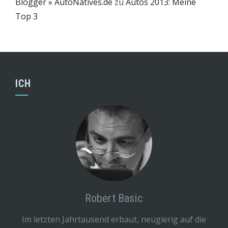
Blogger » AutoNatives.de
zu
Autos 2013: Meine
Top 3
ICH
Robert Basic
Im letzten Jahrtausend erbaut, neugierig auf die