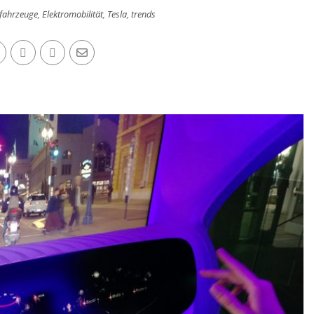
ofahrzeuge
,
Elektromobilität
,
Tesla
,
trends