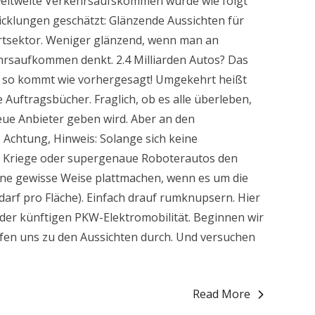
weltweite Verkehrsaufskommen wurde wie folgt
cklungen geschätzt: Glänzende Aussichten für
rtsektor. Weniger glänzend, wenn man an
rsaufkommen denkt. 2.4 Milliarden Autos? Das
s so kommt wie vorhergesagt! Umgekehrt heißt
te Auftragsbücher. Fraglich, ob es alle überleben,
eue Anbieter geben wird. Aber an den
 Achtung, Hinweis: Solange sich keine
, Kriege oder supergenaue Roboterautos den
eine gewisse Weise plattmachen, wenn es um die
arf pro Fläche). Einfach drauf rumknupsern. Hier
 der künftigen PKW-Elektromobilität. Beginnen wir
en uns zu den Aussichten durch. Und versuchen
Read More