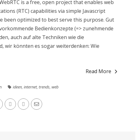
 WebRTC is a free, open project that enables web
ons (RTC) capabilities via simple Javascript
been optimized to best serve this purpose. Gut
r vorkommende Bedienkonzepte (=> zunehmende
en, auch auf alte Techniken wie die
, wir könnten es sogar weiterdenken: Wie
Read More
n
ideen
,
internet
,
trends
,
web