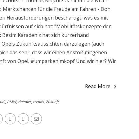
Technik? - Thomas Majchrzak nimmt die Nr.1 -
d Marktchancen für die Freude am Fahren - Don
len Herausforderungen beschäftigt, was es mit
ürfnissen auf sich hat: "Mobilitätskonzepte der
: Besim Karadeniz hat sich kurzerhand
r Opels Zukunftsaussichten darzulegen (auch
mich das sehr, dass wir einen Anstoß mitgeben
nft von Opel. #umparkenimkopf Und wir hier? Wir
Read More
udi
,
BMW
,
daimler
,
trends
,
Zukunft