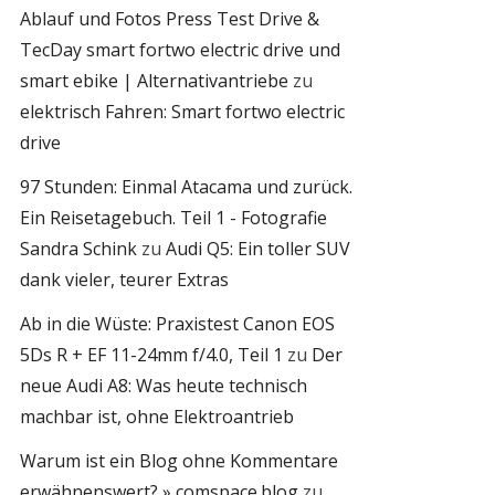
Ablauf und Fotos Press Test Drive &
TecDay smart fortwo electric drive und
smart ebike | Alternativantriebe
zu
elektrisch Fahren: Smart fortwo electric
drive
97 Stunden: Einmal Atacama und zurück.
Ein Reisetagebuch. Teil 1 - Fotografie
Sandra Schink
zu
Audi Q5: Ein toller SUV
dank vieler, teurer Extras
Ab in die Wüste: Praxistest Canon EOS
5Ds R + EF 11-24mm f/4.0, Teil 1
zu
Der
neue Audi A8: Was heute technisch
machbar ist, ohne Elektroantrieb
Warum ist ein Blog ohne Kommentare
erwähnenswert? » comspace.blog
zu