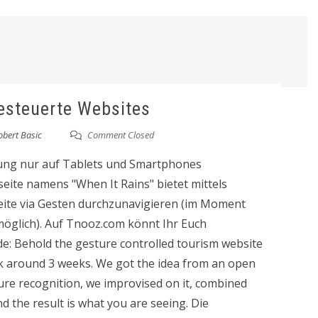
esteuerte Websites
obert Basic
Comment Closed
rung nur auf Tablets und Smartphones
eite namens "When It Rains" bietet mittels
eite via Gesten durchzunavigieren (im Moment
glich). Auf Tnooz.com könnt Ihr Euch
e: Behold the gesture controlled tourism website
ook around 3 weeks. We got the idea from an open
ure recognition, we improvised on it, combined
 the result is what you are seeing. Die