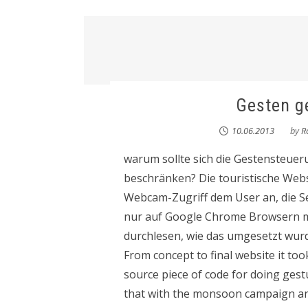
Gesten g
10.06.2013
by
R
warum sollte sich die Gestensteue
beschränken? Die touristische Webs
Webcam-Zugriff dem User an, die S
nur auf Google Chrome Browsern mö
durchlesen, wie das umgesetzt wurd
From concept to final website it t
source piece of code for doing gest
that with the monsoon campaign and