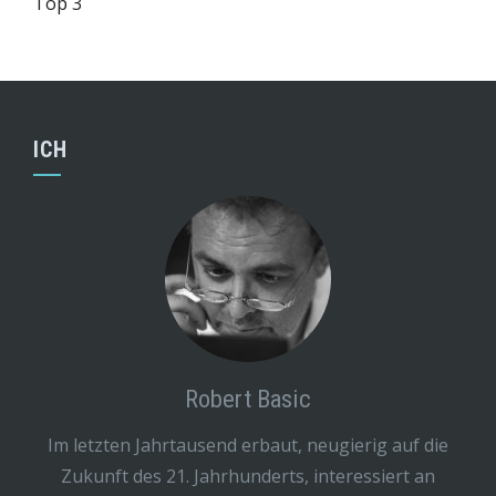
Top 3
ICH
Robert Basic
Im letzten Jahrtausend erbaut, neugierig auf die
Zukunft des 21. Jahrhunderts, interessiert an