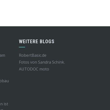
WEITERE BLOGS
 am
RobertBasic.de
Fotos von Sandra Schink.
AUTODOC moto
Abbau
n ist