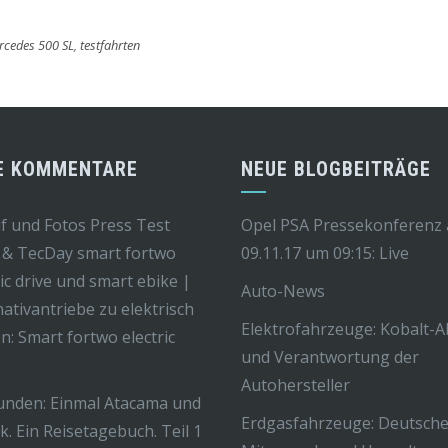
rcedes 500 SL
,
testfahrten
E KOMMENTARE
NEUE BLOGBEITRÄGE
f und Fotos Press Test
Opel PSA Pressekonferenz
 & TecDay smart fortwo
09.11.17 um 09:15: Live
ric drive und smart ebike |
Auto-News
nativantriebe
zu
elektrisch
Elektrofahrzeuge: Kobalt-
n: Smart fortwo electric
und Verantwortung der
Autohersteller
unden: Einmal Atacama und
Erdgasfahrzeuge: Deutsche
k. Ein Reisetagebuch. Teil 1