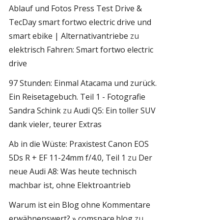
Ablauf und Fotos Press Test Drive &
TecDay smart fortwo electric drive und
smart ebike | Alternativantriebe
zu
elektrisch Fahren: Smart fortwo electric
drive
97 Stunden: Einmal Atacama und zurück.
Ein Reisetagebuch. Teil 1 - Fotografie
Sandra Schink
zu
Audi Q5: Ein toller SUV
dank vieler, teurer Extras
Ab in die Wüste: Praxistest Canon EOS
5Ds R + EF 11-24mm f/4.0, Teil 1
zu
Der
neue Audi A8: Was heute technisch
machbar ist, ohne Elektroantrieb
Warum ist ein Blog ohne Kommentare
erwähnenswert? » comspace.blog
zu