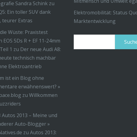
Mitmensch und Umwelt ega
ografie Sandra Schink
zu
Q5: Ein toller SUV dank
Elektromobilität: Status Q
r, teurer Extras
Marktentwicklung
 die Wüste: Praxistest
Suchen
n EOS 5Ds R + EF 11-24mm
nach:
 Teil 1
zu
Der neue Audi A8:
eute technisch machbar
ohne Elektroantrieb
 ist ein Blog ohne
entare erwähnenswert? »
pace.blog
zu
Willkommen
uzzriders
 Autos 2013 – Meine und
nderer Auto-Blogger »
atives.de
zu
Autos 2013: