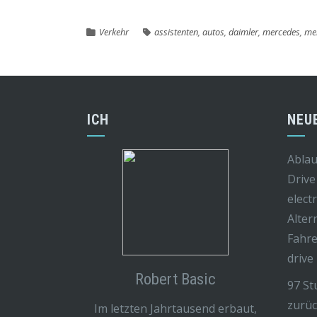
Verkehr
assistenten
,
autos
,
daimler
,
mercedes
,
me
ICH
NEU
Ablau
Drive
elect
Alter
Fahre
drive
Robert Basic
97 St
zurüc
Im letzten Jahrtausend erbaut,