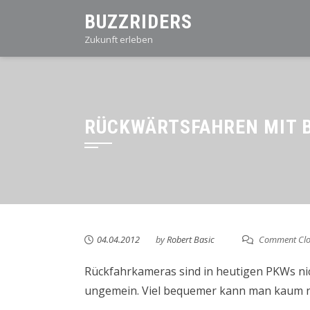
Skip
BUZZRIDERS
to
Zukunft erleben
content
RÜCKWÄRTSFAHREN MIT 
04.04.2012
by
Robert Basic
Comment Clo
Rückfahrkameras sind in heutigen PKWs nic
ungemein. Viel bequemer kann man kaum n