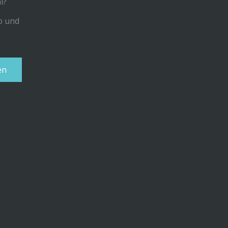
l?
uo und