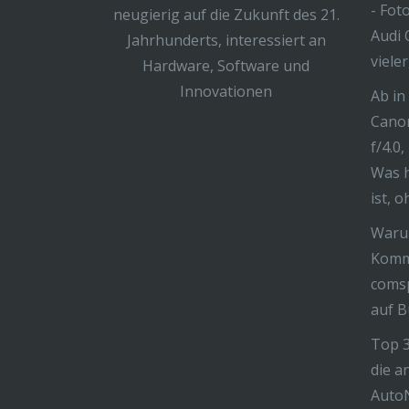
- Fot
neugierig auf die Zukunft des 21.
Audi 
Jahrhunderts, interessiert an
viele
Hardware, Software und
Innovationen
Ab in
Cano
f/4.0,
Was h
ist, 
Warum
Komm
coms
auf B
Top 3
die a
AutoN