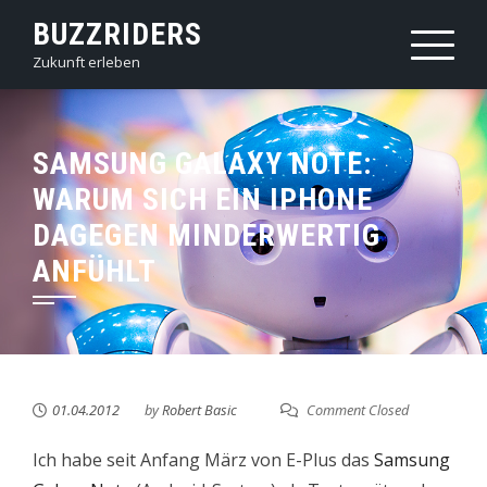
Skip
BUZZRIDERS
to
Zukunft erleben
content
SAMSUNG GALAXY NOTE:
WARUM SICH EIN IPHONE
DAGEGEN MINDERWERTIG
ANFÜHLT
01.04.2012
by
Robert Basic
Comment Closed
Ich habe seit Anfang März von E-Plus das
Samsung