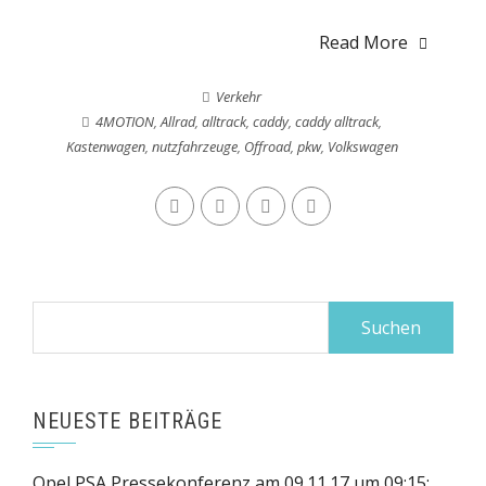
Read More
Verkehr
4MOTION
,
Allrad
,
alltrack
,
caddy
,
caddy alltrack
,
Kastenwagen
,
nutzfahrzeuge
,
Offroad
,
pkw
,
Volkswagen
Suchen
nach:
NEUESTE BEITRÄGE
Opel PSA Pressekonferenz am 09.11.17 um 09:15: