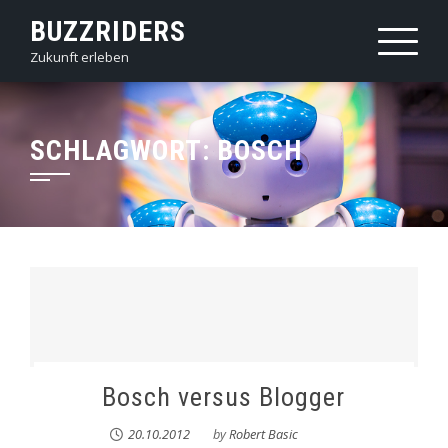
Skip
BUZZRIDERS
to
Zukunft erleben
content
SCHLAGWORT:
BOSCH
Bosch versus Blogger
20.10.2012
by
Robert Basic