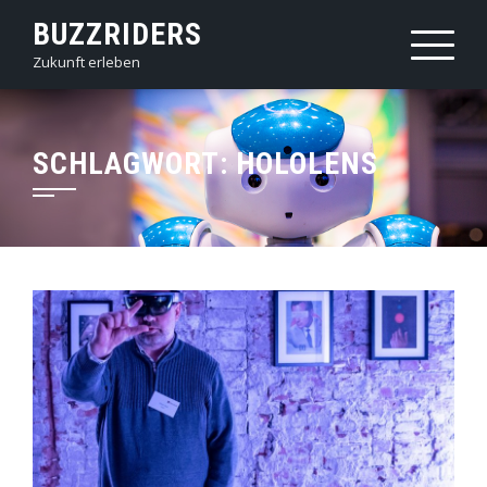
Skip
BUZZRIDERS
to
Zukunft erleben
content
SCHLAGWORT:
HOLOLENS