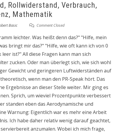
d, Rollwiderstand, Verbrauch,
ienz, Mathematik
obert Basic
Comment Closed
ramm leichter. Was heißt denn das?" "Hilfe, mein
 bringt mir das?" "Hilfe, wie oft kann ich von 0
 leer ist?" All diese Fragen kann man sich
ulter zucken. Oder man überlegt sich, wie sich wohl
iger Gewicht und geringeren Luftwiderständen auf
 theoretisch, wenn man den PR-Speak hört. Das
 Ergebnisse an dieser Stelle weiter. Mir ging es
onen. Sprich, um wieviel Prozentpunkte verbessert
Hier standen eben das Aerodynamische und
ne Warnung: Eigentlich war es mehr eine Arbeit
is. Ich habe daher relativ wenig darauf geachtet,
d servierbereit anzumalen. Wobei ich mich frage,