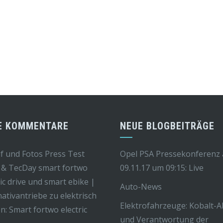
E KOMMENTARE
NEUE BLOGBEITRÄGE
f und Fotos Press Test
Opel PSA Pressekonferenz
 & TecDay smart fortwo
09.11.17 um 09:15: Live
ric drive und smart ebike |
Auto-News
nativantriebe
zu
elektrisch
Elektrofahrzeuge: Kobalt-
n: Smart fortwo electric
und Verantwortung der