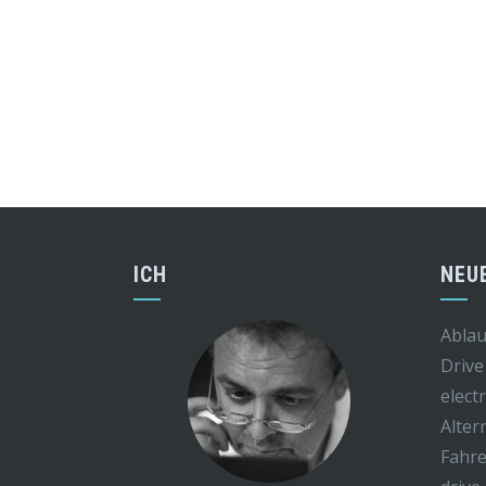
ICH
NEU
Ablau
Drive
elect
Alter
Fahre