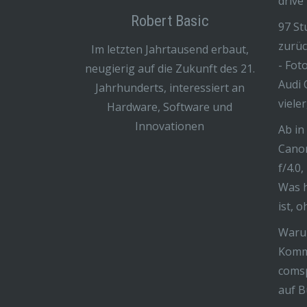
drive
Robert Basic
97 St
zurüc
Im letzten Jahrtausend erbaut,
- Fot
neugierig auf die Zukunft des 21.
Audi 
Jahrhunderts, interessiert an
viele
Hardware, Software und
Innovationen
Ab in
Cano
f/4.0,
Was h
ist, 
Warum
Komm
coms
auf B