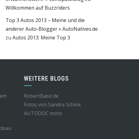
Willkommen auf Buzzriders
Top 3 Autos 2013 – Meine und die
anderer Auto-Blogger » AutoNatives.de
zu
Autos 2013: Meine Top 3
WEITERE BLOGS
 am
RobertBasic.de
Fotos von Sandra Schink.
AUTODOC moto
Abbau