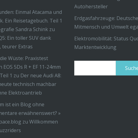
Autohersteller
unden: Einmal Atacama und
Erdgasfahrzeuge: Deutsche
k. Ein Reisetagebuch. Teil 1
Mitmensch und Umwelt ega
ografie Sandra Schink
zu
Q5: Ein toller SUV dank
Elektromobilität: Status Q
r, teurer Extras
Marktentwicklung
 die Wüste: Praxistest
Suchen
n EOS 5Ds R + EF 11-24mm
nach:
 Teil 1
zu
Der neue Audi A8:
eute technisch machbar
ohne Elektroantrieb
 ist ein Blog ohne
entare erwähnenswert? »
pace.blog
zu
Willkommen
uzzriders