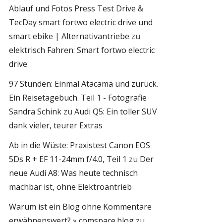
Ablauf und Fotos Press Test Drive &
TecDay smart fortwo electric drive und
smart ebike | Alternativantriebe
zu
elektrisch Fahren: Smart fortwo electric
drive
97 Stunden: Einmal Atacama und zurück.
Ein Reisetagebuch. Teil 1 - Fotografie
Sandra Schink
zu
Audi Q5: Ein toller SUV
dank vieler, teurer Extras
Ab in die Wüste: Praxistest Canon EOS
5Ds R + EF 11-24mm f/4.0, Teil 1
zu
Der
neue Audi A8: Was heute technisch
machbar ist, ohne Elektroantrieb
Warum ist ein Blog ohne Kommentare
erwähnenswert? » comspace.blog
zu