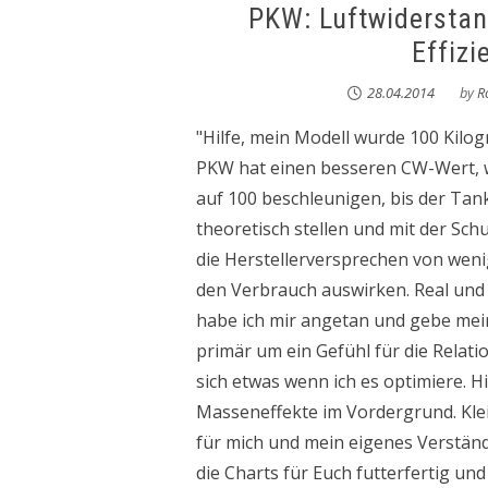
PKW: Luftwiderstan
Effiz
28.04.2014
by
R
"Hilfe, mein Modell wurde 100 Kilog
PKW hat einen besseren CW-Wert, was
auf 100 beschleunigen, bis der Tank
theoretisch stellen und mit der Sch
die Herstellerversprechen von wen
den Verbrauch auswirken. Real und
habe ich mir angetan und gebe meine
primär um ein Gefühl für die Relati
sich etwas wenn ich es optimiere. 
Masseneffekte im Vordergrund. Klei
für mich und mein eigenes Verständn
die Charts für Euch futterfertig un