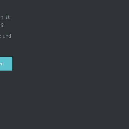
n ist
l?
uo und