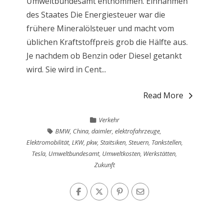
Umweltbundesamt entnommen. Einnahmen
des Staates Die Energiesteuer war die
frühere Mineralölsteuer und macht vom
üblichen Kraftstoffpreis grob die Hälfte aus.
Je nachdem ob Benzin oder Diesel getankt
wird. Sie wird in Cent...
Read More
Verkehr
BMW
,
China
,
daimler
,
elektrofahrzeuge
,
Elektromobilität
,
LKW
,
pkw
,
Staitsiken
,
Steuern
,
Tankstellen
,
Tesla
,
Umweltbundesamt
,
Umweltkosten
,
Werkstätten
,
Zukunft