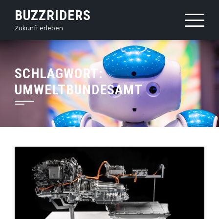
Skip
BUZZRIDERS
to
Zukunft erleben
content
SCHLAGWORT:
UMWELTBUNDESAMT