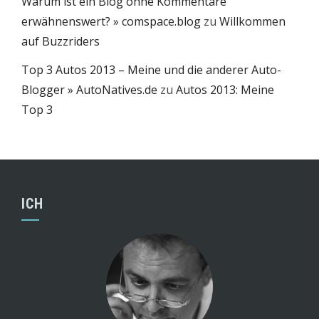
Warum ist ein Blog ohne Kommentare
erwähnenswert? » comspace.blog
zu
Willkommen
auf Buzzriders
Top 3 Autos 2013 – Meine und die anderer Auto-
Blogger » AutoNatives.de
zu
Autos 2013: Meine
Top 3
ICH