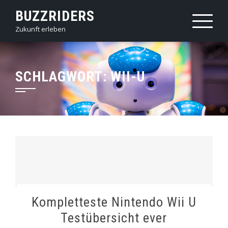
Skip
BUZZRIDERS
to
Zukunft erleben
content
SCHLAGWORT:
WII-U
Kompletteste Nintendo Wii U
Testübersicht ever