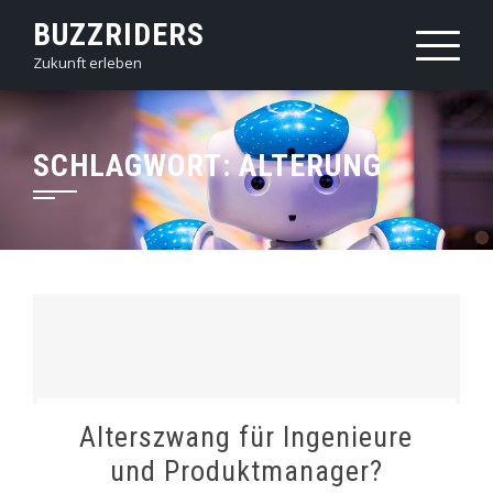
Skip
BUZZRIDERS
to
Zukunft erleben
content
SCHLAGWORT:
ALTERUNG
Alterszwang für Ingenieure
und Produktmanager?