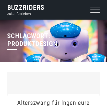
Skip
BUZZRIDERS
to
Zukunft erleben
content
SCHLAGWORT:
PRODUKTDESIGN
Alterszwang für Ingenieure