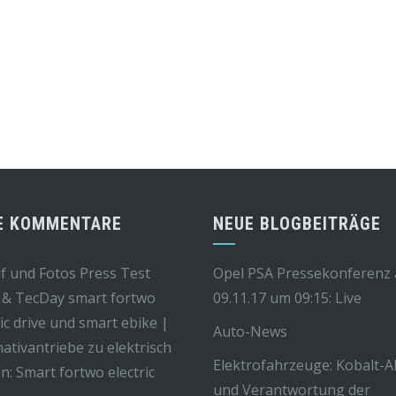
E KOMMENTARE
NEUE BLOGBEITRÄGE
f und Fotos Press Test
Opel PSA Pressekonferenz
 & TecDay smart fortwo
09.11.17 um 09:15: Live
ric drive und smart ebike |
Auto-News
nativantriebe
zu
elektrisch
Elektrofahrzeuge: Kobalt-
n: Smart fortwo electric
und Verantwortung der