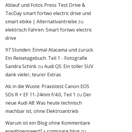
Ablauf und Fotos Press Test Drive &
TecDay smart fortwo electric drive und
smart ebike | Alternativantriebe
zu
elektrisch Fahren: Smart fortwo electric
drive
97 Stunden: Einmal Atacama und zurück.
Ein Reisetagebuch. Teil 1 - Fotografie
Sandra Schink
zu
Audi Q5: Ein toller SUV
dank vieler, teurer Extras
Ab in die Wüste: Praxistest Canon EOS
5Ds R + EF 11-24mm f/4.0, Teil 1
zu
Der
neue Audi A8: Was heute technisch
machbar ist, ohne Elektroantrieb
Warum ist ein Blog ohne Kommentare
erwähnenswert? » comspace.blog
zu