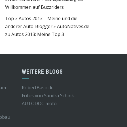
Willkommen auf Buzzriders
Top 3 Autos 2013 – Meine und die
anderer Auto-Blogger » AutoNatives.de
zu
Autos 2013: Meine Top 3
WEITERE BLOGS
 am
RobertBasic.de
Fotos von Sandra Schink.
AUTODOC moto
Abbau