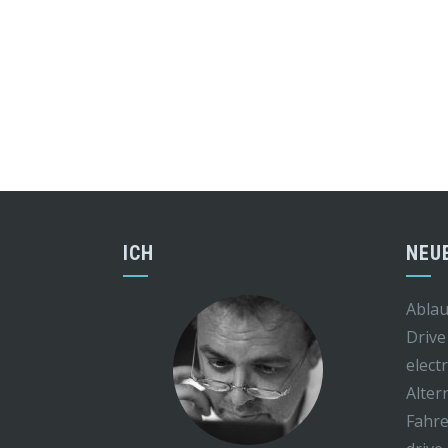
ICH
NEU
Ablau
Drive
elect
Alter
Fahre