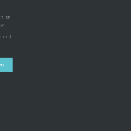
n ist
l?
uo und