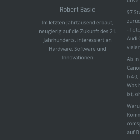
drive
Robert Basic
97 St
zurüc
Im letzten Jahrtausend erbaut,
- Fot
neugierig auf die Zukunft des 21.
Audi 
Jahrhunderts, interessiert an
viele
Hardware, Software und
Innovationen
Ab in
Cano
f/4.0,
Was h
ist, 
Warum
Komm
coms
auf B